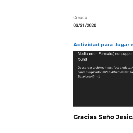
Creada
03/31/2020
Actividad para Jugar 
Reproductor
Media error: Format(s) not suppor
found
de
vídeo
Descargar archivo: https://ecea.edu.ar/
content/uploads/2020/04/Se%C3%B1o-J
Sala4.mp4?_=1
Gracias Seño Jesic