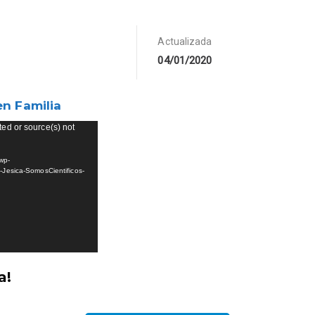
Actualizada
04/01/2020
en Familia
ted or source(s) not
wp-
esica-SomosCientificos-
a!