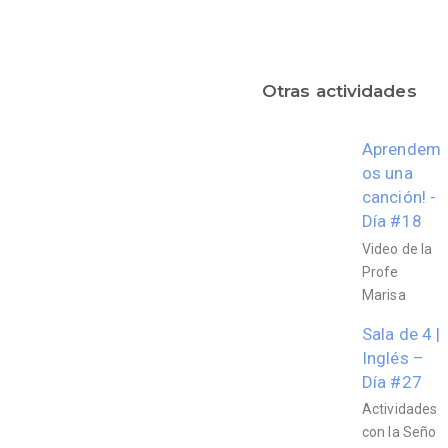
Otras actividades
Aprendem
os una
canción! -
Día #18
Video de la
Profe
Marisa
Sala de 4 |
Inglés –
Día #27
Actividades
con la Seño