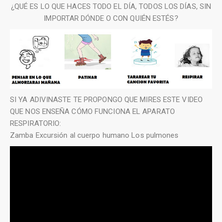
¿QUÉ ES LO QUE HACES TODO EL DÍA, TODOS LOS DÍAS, SIN
IMPORTAR DÓNDE O CON QUIÉN ESTÉS?
SI YA ADIVINASTE TE PROPONGO QUE MIRES ESTE VIDEO
QUE NOS ENSEÑA CÓMO FUNCIONA EL APARATO
RESPIRATORIO:
Zamba Excursión al cuerpo humano Los pulmones