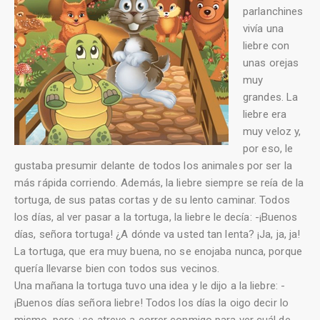
parlanchines
vivía una
liebre con
unas orejas
muy
grandes. La
liebre era
muy veloz y,
por eso, le
gustaba presumir delante de todos los animales por ser la
más rápida corriendo. Además, la liebre siempre se reía de la
tortuga, de sus patas cortas y de su lento caminar. Todos
los días, al ver pasar a la tortuga, la liebre le decía: -¡Buenos
días, señora tortuga! ¿A dónde va usted tan lenta? ¡Ja, ja, ja!
La tortuga, que era muy buena, no se enojaba nunca, porque
quería llevarse bien con todos sus vecinos.
Una mañana la tortuga tuvo una idea y le dijo a la liebre: -
¡Buenos días señora liebre! Todos los días la oigo decir lo
mismo, pero ¿se atreve a correr conmigo para ver cuál de