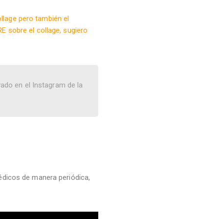
ollage pero también el
E sobre el collage, sugiero
vado en el Instagram de la
édicos de manera periódica,