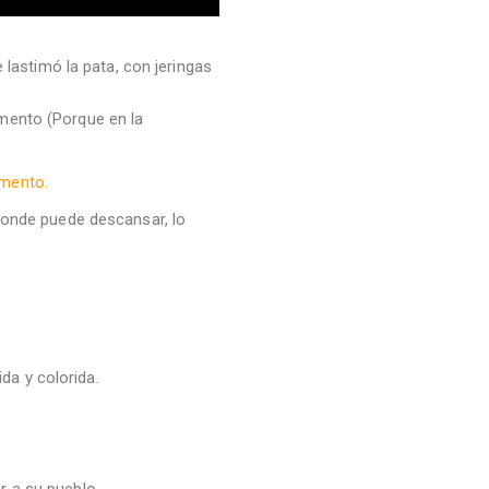
astimó la pata, con jeringas
imento (Porque en la
omento.
 donde puede descansar, lo
da y colorida.
r a su pueblo.