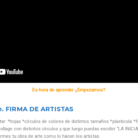
Es hora de aprender ¿Empezamos?
rte. FIRMA DE ARTISTAS
tar: *hojas *círculos de colores de distintos tamaños *plasticola *f
ollage con distintos círculos y que luego puedas escribir “LA INI
irmes tu obra de arte como lo hacen los artistas.