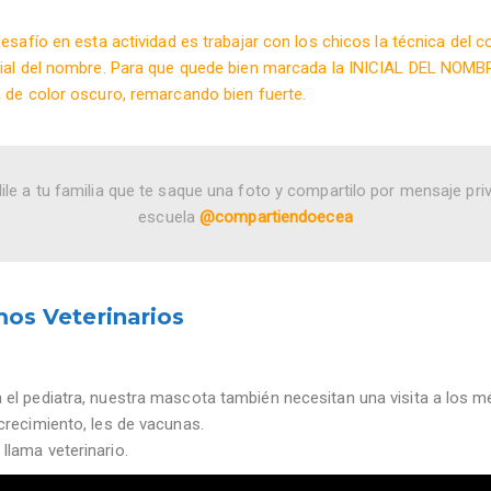
esafío en esta actividad es trabajar con los chicos la técnica del c
icial del nombre. Para que quede bien marcada la INICIAL DEL NOMBR
a de color oscuro, remarcando bien fuerte.
ile a tu familia que te saque una foto y compartilo por mensaje pri
escuela
@compartiendoecea
mos Veterinarios
 el pediatra, nuestra mascota también necesitan una visita a los m
crecimiento, les de vacunas.
llama veterinario.