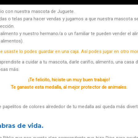
rio con nuestra mascota de Juguete.
s o telas para hacer vendas y jugamos a que nuestra mascota se l
ección.
alimento y nuestro hermano/a o un familiar te pueden vender el al
 alimentos).
 usaste lo podes guardar en una caja. Así podes jugar en otro m
 aprendiste a cuidar a tu mascota, darle cariño, alimento, una casa
osas más.
¡Te felicito, hiciste un muy buen trabajo!
Te ganaste esta medalla, al mejor protector de animales.
 papelitos de colores alrededor de tu medalla así queda más diverti
abras de vida.
a Biblia que nos cuenta algo sorprendente que hizo Dios para ayuda